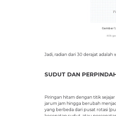
Gambar 1.
-klik g
Jadi, radian dari 30 derajat adalah
π
SUDUT DAN PERPINDA
Piringan hitam dengan titik sejaja
jarum jam hingga berubah menjadi P'
yang berbeda dari pusat rotasi (pu
kecepatan sudut, atau percepatan