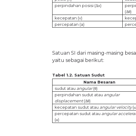
perpindahan posisi (Δx)
perp
(Δ
θ
)
kecepatan (v)
kece
percepatan (a)
perce
Satuan SI dari masing-masing besa
yaitu sebagai berikut:
Tabel 1.2. Satuan Sudut
Nama Besaran
sudut atau
angular
(
θ
)
perpindahan sudut atau
angular
displacement
(Δ
θ
)
kecepatan sudut atau
angular velocity
(
percepatan sudut atau
angular accelera
(
α
)