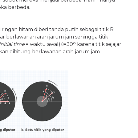
eka berbeda.
ringan hitam diberi tanda putih sebagai titik R.
r berlawanan arah jarum jam sehingga titik
o
initial time
= waktu awal),
θ
=30
karena titik sejajar
akan dihitung berlawanan arah jarum jam