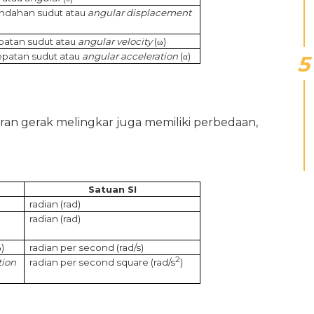
indahan sudut atau
angular
displacement
patan sudut atau
angular velocity
(
ω
)
patan sudut atau
angular acceleration
(
α
)
ran gerak melingkar juga memiliki perbedaan,
Satuan SI
radian (rad)
radian (rad)
ω
)
radian per second (rad/s)
2
tion
radian per second square (rad/s
)