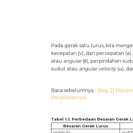
Pada gerak satu lurus, kita mengena
kecepatan (v), dan percepatan (a)
atau
angular
(
θ
), perpindahan sud
sudut atau
angular velocity
(
ω
), d
Baca sebelumnya :
[Bag. 2] Maca
Penjelasannya.
Tabel 1.1. Perbedaan Besaran Gerak 
Besaran Gerak Lurus
posisi (x)
sudut