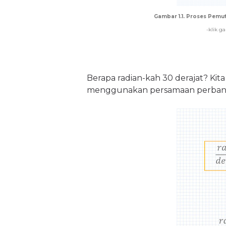
Gambar 1.1. Proses Pemut
-klik g
Berapa radian-kah 30 derajat? Kit
menggunakan persamaan perbandi