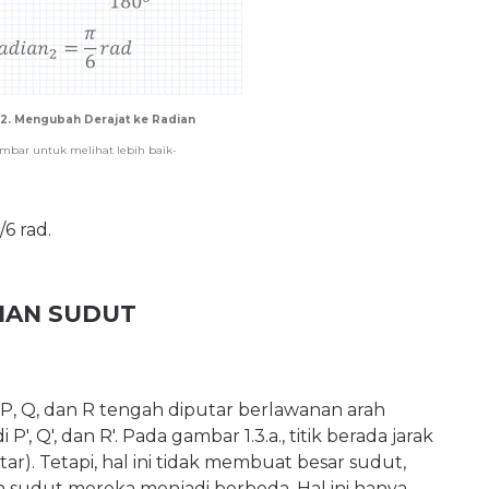
2. Mengubah Derajat ke Radian
ambar untuk melihat lebih baik-
/6 rad.
HAN SUDUT
r P, Q, dan R tengah diputar berlawanan arah
, Q', dan R'. Pada gambar 1.3.a., titik berada jarak
tar). Tetapi, hal ini tidak membuat besar sudut,
 sudut mereka menjadi berbeda. Hal ini hanya