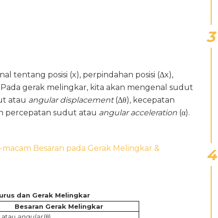
l tentang posisi (x), perpindahan posisi (Δx),
. Pada gerak melingkar, kita akan mengenal sudut
ut atau
angular
displacement
(Δ
θ
), kecepatan
an percepatan sudut atau
angular acceleration
(
α
).
m-macam Besaran pada Gerak Melingkar &
Lurus dan Gerak Melingkar
Besaran Gerak Melingkar
 atau
angular
(
θ
)