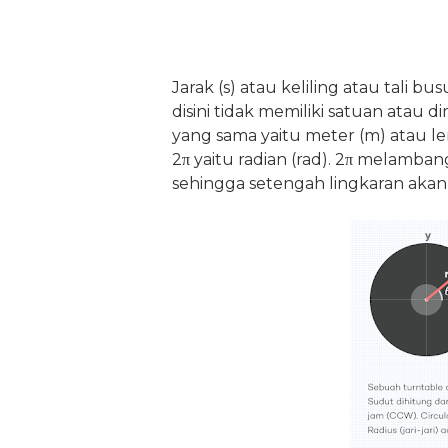
Jarak (s) atau keliling atau tali bus
disini tidak memiliki satuan atau d
yang sama yaitu meter (m) atau le
2π yaitu radian (rad). 2π melamb
sehingga setengah lingkaran akan 