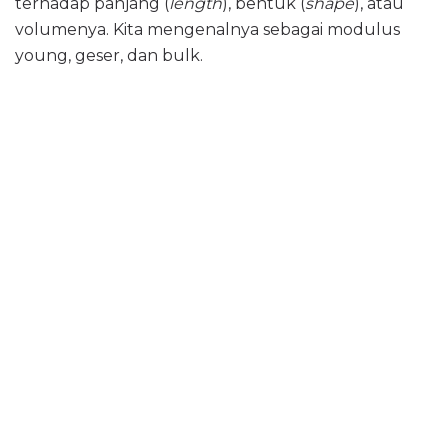
terhadap panjang (
length
), bentuk (
shape
), atau
volumenya. Kita mengenalnya sebagai modulus
young, geser, dan bulk.