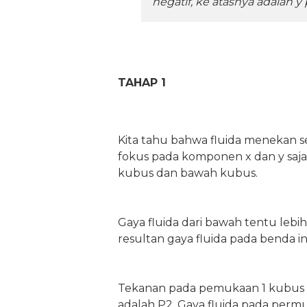
negatif, ke atasnya adalah y p
TAHAP 1
Kita tahu bahwa fluida menekan sel
fokus pada komponen x dan y saja
kubus dan bawah kubus.
Gaya fluida dari bawah tentu lebih 
resultan gaya fluida pada benda in
Tekanan pada pemukaan 1 kubus 
adalah P2. Gaya fluida pada permu