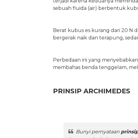
terjadi karena keduanya memindah
sebuah fluida (air) berbentuk kub
Berat kubus es kurang dari 20 N da
bergerak naik dan terapung, seda
Perbedaan ini yang menyebabkan 
membahas benda tenggelam, mela
PRINSIP ARCHIMEDES
Bunyi pernyataan
prinsi