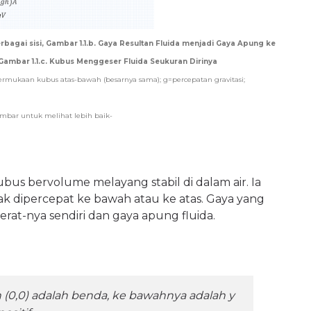
erbagai sisi, Gambar 1.1.b. Gaya Resultan Fluida menjadi Gaya Apung ke
Gambar 1.1.c. Kubus Menggeser Fluida Seukuran Dirinya
ermukaan kubus atas-bawah (besarnya sama); g=percepatan gravitasi;
ambar untuk melihat lebih baik-
ubus bervolume melayang stabil di dalam air. Ia
ak dipercepat ke bawah atau ke atas. Gaya yang
rat-nya sendiri dan gaya apung fluida.
n (0,0) adalah benda, ke bawahnya adalah y