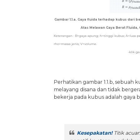
Gambar 1.1.a. Gaya fluida terhadap kubus dari b
Atas Melawan Gaya Berat Fluida, 
Keterangan : B=gaya apung; h=tinggi kubus; A=luas p
rho=massa jenis; V=volume.
-klik g
Perhatikan gambar 1.1.b, sebuah k
melayang disana dan tidak berger
bekerja pada kubus adalah gaya be
Kesepakatan!
Titik acua