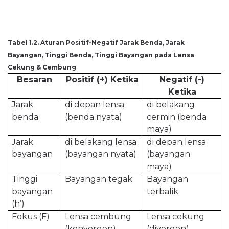
Tabel 1.2. Aturan Positif-Negatif Jarak Benda, Jarak
Bayangan, Tinggi Benda, Tinggi Bayangan pada Lensa
Cekung & Cembung
Besaran
Positif (+) Ketika
Negatif (-)
Ketika
Jarak
di depan lensa
di belakang
benda
(benda nyata)
cermin (benda
maya)
Jarak
di belakang lensa
di depan lensa
bayangan
(bayangan nyata)
(bayangan
maya)
Tinggi
Bayangan tegak
Bayangan
bayangan
terbalik
(h’)
Fokus (F)
Lensa cembung
Lensa cekung
(konvergen)
(divergen)