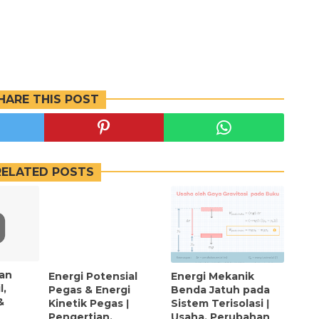
HARE THIS POST
RELATED POSTS
an
Energi Potensial
Energi Mekanik
l,
Pegas & Energi
Benda Jatuh pada
&
Kinetik Pegas ǀ
Sistem Terisolasi ǀ
Pengertian,
Usaha, Perubahan