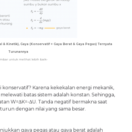
l & Kinetik), Gaya (Konservatif = Gaya Berat & Gaya Pegas) Ternyata
Turunannya
ambar untuk melihat lebih baik-
 konservatif? Karena kekekalan energi mekanik,
 melewati batas sistem adalah konstan. Sehingga,
tan W=ΔK=-ΔU. Tanda negatif bermakna saat
l turun dengan nilai yang sama besar.
njukkan gaya pegas atau gaya berat adalah