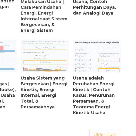
Contoh
Melakukan Usaha ǀ
Usaha, Contoh
ngan
Cara Pemindahan
Perhitungan Daya,
Energi, Energi
dan Analogi Daya
Internal saat Sistem
Bergesekan, &
Energi Sistem
Usaha Sistem yang
Usaha adalah
as ǀ
Bergesekan ǀ Energi
Perubahan Energi
Hooke),
Kinetik, Energi
Kinetik ǀ Contoh
 Usaha
Internal, Energi
Kasus, Penurunan
l,
Total, &
Persamaan, &
dan
Persamaannya
Teorema Energi
Kinetik-Usaha
Older Post