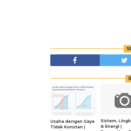
S
Sistem, Ling
Usaha dengan Gaya
& Energi ǀ
Tidak Konstan ǀ