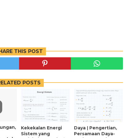
HARE THIS POST
RELATED POSTS
kungan,
Kekekalan Energi
Daya ǀ Pengertian,
Sistem yang
Persamaan Daya-