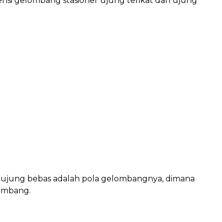
nsi gelombang stasioner ujung terikat dan ujung
n ujung bebas adalah pola gelombangnya, dimana
lombang.