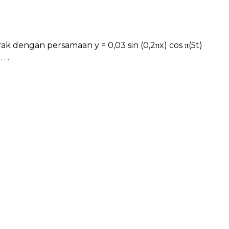
ak dengan persamaan y = 0,03 sin (0,2πx) cos π(5t)
. .