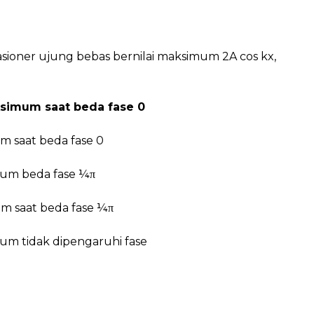
sioner ujung bebas bernilai maksimum 2A cos kx,
ksimum saat beda fase 0
m saat beda fase 0
mum beda fase ¼π
um saat beda fase ¼π
mum tidak dipengaruhi fase