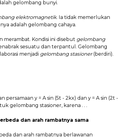
alah gelombang bunyi.
bang elektromagnetik
. Ia tidak memerlukan
nya adalah gelombang cahaya.
 merambat. Kondisi ini disebut
gelombang
menabrak sesuatu dan terpantul. Gelombang
olaborasi menjadi
gelombang stasioner
(berdiri).
ersamaan y = A sin (5t - 2kx) dan y = A sin (2t -
k gelombang stasioner, karena . . .
berbeda dan arah rambatnya sama
rbeda dan arah rambatnya berlawanan