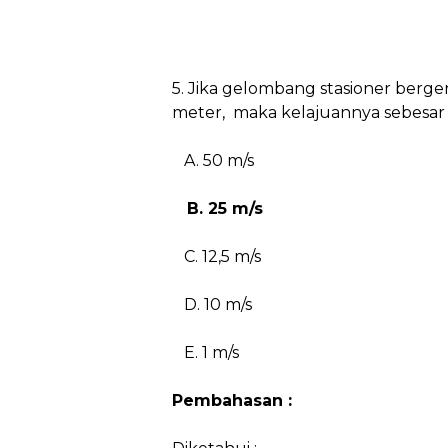
5. Jika gelombang stasioner berger
meter,
maka kelajuannya sebesar . 
A. 50 m/s
B. 25 m/s
C. 12,5 m/s
D. 10 m/s
E. 1 m/s
Pembahasan :