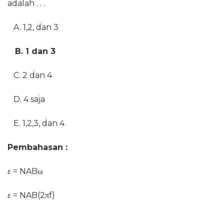
adalah . . .
A. 1,2, dan 3
B. 1 dan 3
C. 2 dan 4
D. 4 saja
E. 1,2,3, dan 4
Pembahasan :
ε = NAB
ω
ε = NAB
(2
π
f)