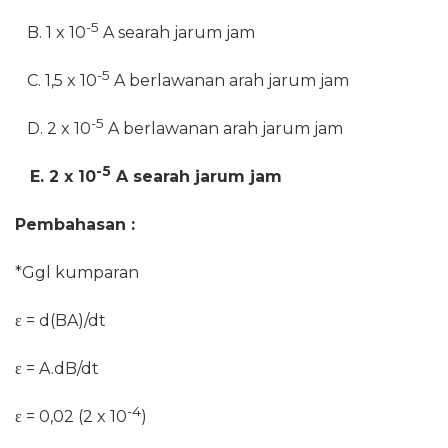
-5
B. 1 x 10
A searah jarum jam
-5
C. 1,5 x 10
A berlawanan arah jarum jam
-5
D. 2 x 10
A berlawanan arah jarum jam
-5
E. 2 x 10
A searah jarum jam
Pembahasan :
*Ggl kumparan
ε = d(BA)/dt
ε = A.dB/dt
-4
ε = 0,02 (2 x 10
)