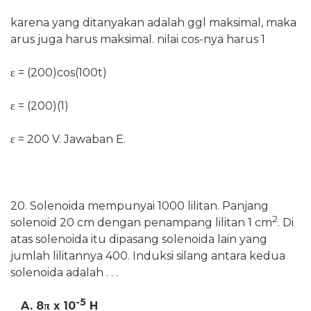
karena yang ditanyakan adalah ggl maksimal, maka
arus juga harus maksimal. nilai cos-nya harus 1
ε = (2
00)cos(100t)
ε = (2
00)(1)
ε = 200 V. Jawaban E.
20. Solenoida mempunyai 1000 lilitan. Panjang
2
solenoid 20 cm dengan penampang lilitan 1 cm
. Di
atas solenoida itu dipasang solenoida lain yang
jumlah lilitannya 400. Induksi silang antara kedua
solenoida adalah . . .
-5
A. 8π x 10
H