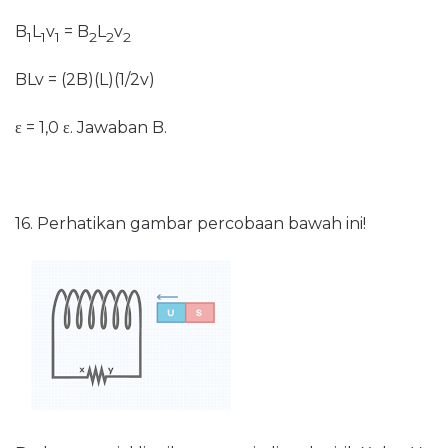
B
L
v
= B
L
v
1
1
1
2
2
2
BLv = (2B)(L)(1/2v)
ε = 1,0 ε. Jawaban B.
16. Perhatikan gambar percobaan bawah ini!