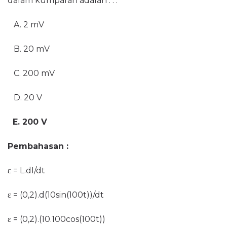
dalam kumparan adalah . . .
A. 2 mV
B. 20 mV
C. 200 mV
D. 20 V
E. 200 V
Pembahasan :
ε = L.dI/dt
ε = (0,2).d(
10sin(100t))/dt
ε = (0,2).(
10.100cos(100t))