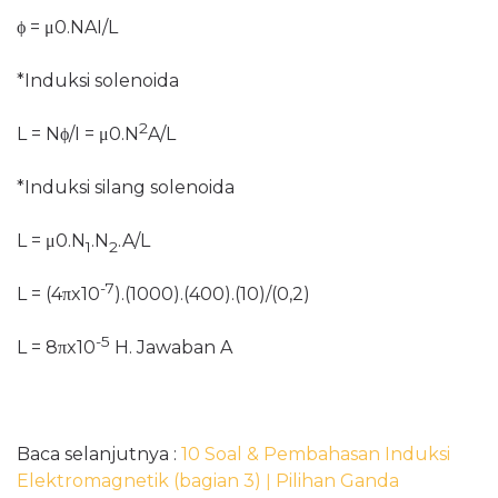
ϕ
= μ0.NAI/L
*Induksi solenoida
2
L = N
ϕ/I =
μ0.N
A/L
*Induksi silang solenoida
L =
μ0.N
.N
.A/L
1
2
-7
L =
(4πx10
).(1000).(400).(10)/(0,2)
-5
L =
8πx10
H. Jawaban A
Baca selanjutnya :
10 Soal & Pembahasan Induksi
Elektromagnetik (bagian 3)
ǀ
Pilihan Ganda