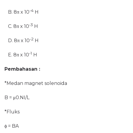
-4
B. 8π x 10
H
-3
C. 8π x 10
H
-2
D. 8π x 10
H
-1
E. 8π x 10
H
Pembahasan :
*Medan magnet solenoida
B =
μ0.NI/L
*Fluks
ϕ
= BA