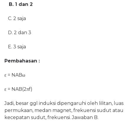
B. 1 dan 2
C. 2 saja
D. 2 dan 3
E. 3 saja
Pembahasan :
ε = NAB
ω
ε = NAB
(2
π
f)
Jadi, besar ggl induksi dipengaruhi oleh lilitan, luas
permukaan, medan magnet, frekuensi sudut atau
kecepatan sudut, frekuensi. Jawaban B.