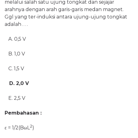
melalui salah satu ujung tongkat dan sejajar
arahnya dengan arah garis-garis medan magnet.
Ggl yang ter-induksi antara ujung-ujung tongkat
adalah . . .
A. 0,5 V
B. 1,0 V
C. 1,5 V
D. 2,0 V
E. 2,5 V
Pembahasan :
2
ε = 1/2(B
ωL
)