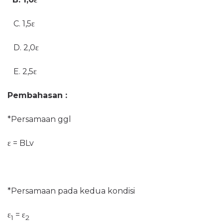
C. 1,5ε
D. 2,0ε
E. 2,5ε
Pembahasan :
*Persamaan ggl
ε = BLv
*Persamaan pada kedua kondisi
ε
= ε
1
2