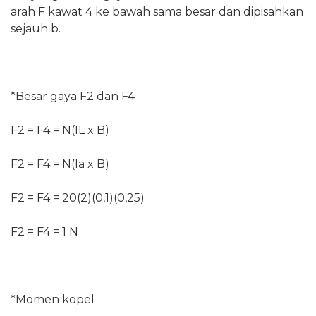
arah F kawat 4 ke bawah sama besar dan dipisahkan
sejauh b.
*Besar gaya F2 dan F4
F2 = F4 = N(IL x B)
F2 = F4 = N(Ia x B)
F2 = F4 = 20(2)(0,1)(0,25)
F2 = F4 = 1 N
*Momen kopel