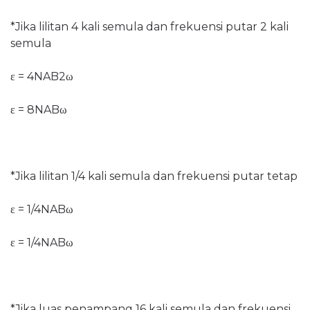
*Jika lilitan 4 kali semula dan frekuensi putar 2 kali
semula
ε = 4NAB2
ω
ε = 8NAB
ω
*Jika lilitan 1/4 kali semula dan frekuensi putar tetap
ε = 1/4NAB
ω
ε = 1/4NAB
ω
*Jika luas penampang 16 kali semula dan frekuensi