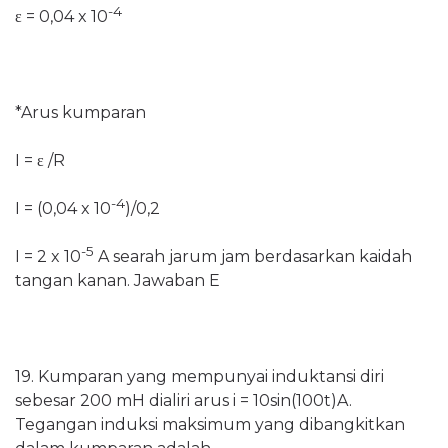
-4
ε = 0,04 x 10
*Arus kumparan
I = ε /R
-4
I = (0,04 x 10
)/0,2
-5
I = 2 x 10
A searah jarum jam berdasarkan kaidah
tangan kanan. Jawaban E
19. Kumparan yang mempunyai induktansi diri
sebesar 200 mH dialiri arus i = 10sin(100t)A.
Tegangan induksi maksimum yang dibangkitkan