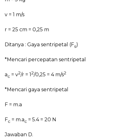
v = 1 m/s
r = 25 cm = 0,25 m
Ditanya : Gaya sentripetal (F
)
s
*Mencari percepatan sentripetal
2
2
2
a
= v
/r = 1
/0,25 = 4 m/s
c
*Mencari gaya sentripetal
F = m.a
F
= m.a
= 5.4 = 20 N
c
c
Jawaban D.