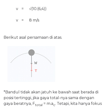
v
=
√(10.(6,4))
v
=
8 m/s
Berikut asal persamaan di atas.
*Bandul tidak akan jatuh ke bawah saat berada di
posisi tertinggi, jika gaya total-nya sama dengan
gaya beratnya, F
= m.a
. Tetapi, kita hanya fokus
total
c