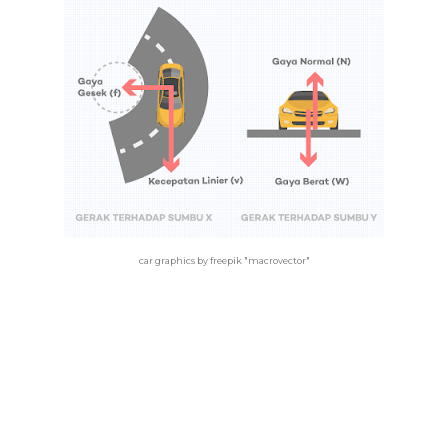
car graphics by freepik "macrovector"