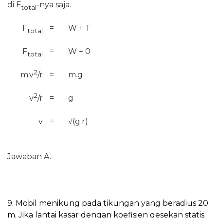
di F
-nya saja.
total
F
=
W + T
total
F
=
W + 0
total
2
m.v
/r
=
m.g
2
v
/r
=
g
v
=
√(g.r)
Jawaban A.
9. Mobil menikung pada tikungan yang beradius 20
m. Jika lantai kasar dengan koefisien gesekan statis