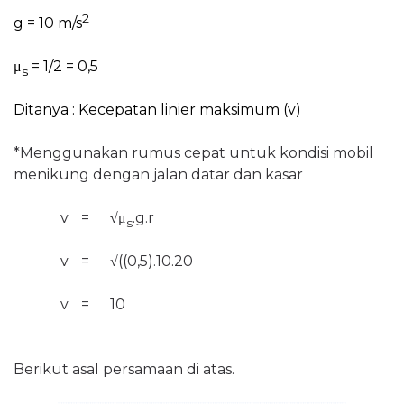
2
g = 10 m/s
μ
= 1/2 = 0,5
s
Ditanya : Kecepatan linier maksimum (v)
*Menggunakan rumus cepat untuk kondisi mobil
menikung dengan jalan datar dan kasar
v
=
√
μ
.g.r
s
v
=
√
((0,5).10.20
v
=
10
Berikut asal persamaan di atas.