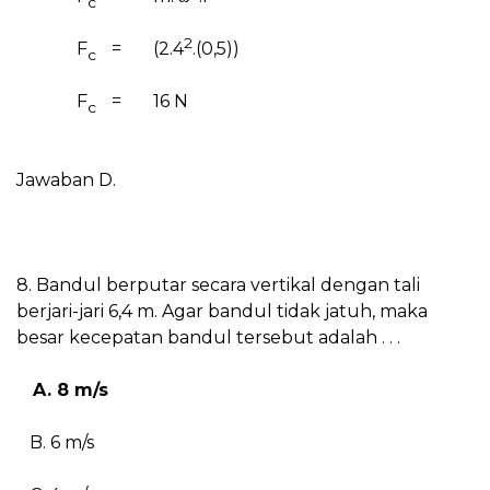
c
2
F
=
(2.4
.(0,5))
c
F
=
16 N
c
Jawaban D.
8. Bandul berputar secara vertikal dengan tali
berjari-jari 6,4 m. Agar bandul tidak jatuh, maka
besar kecepatan bandul tersebut adalah . . .
A. 8 m/s
B. 6 m/s