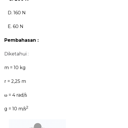
D. 160 N
E. 60 N
Pembahasan :
Diketahui :
m = 10 kg
r = 2,25 m
ω = 4 rad/s
2
g = 10 m/s