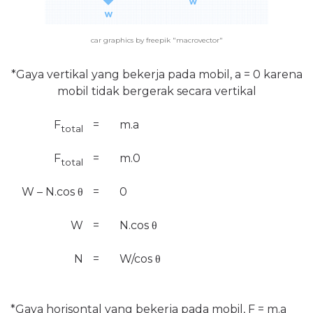
car graphics by freepik "macrovector"
*Gaya vertikal yang bekerja pada mobil, a = 0 karena
mobil tidak bergerak secara vertikal
F
=
m.a
total
F
=
m.0
total
W – N.cos
θ
=
0
W
=
N.cos
θ
N
=
W/cos
θ
*Gaya horisontal yang bekerja pada mobil, F = m.a