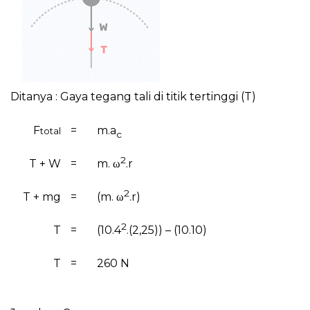
Ditanya : Gaya tegang tali di titik tertinggi (T)
F
=
m.a
total
c
2
T + W
=
m.
ω
.r
2
T + mg
=
(m.
ω
.r
)
2
T
=
(10.4
.(2,25)) – (10.10)
T
=
260 N