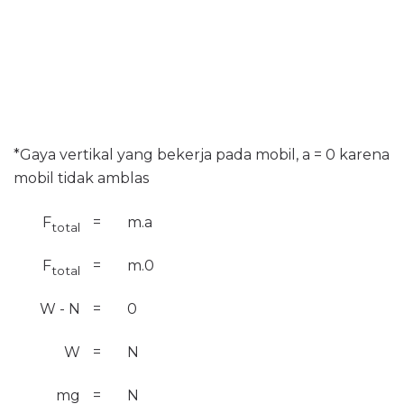
*Gaya vertikal yang bekerja pada mobil, a = 0 karena
mobil tidak amblas
F
=
m.a
total
F
=
m.0
total
W - N
=
0
W
=
N
mg
=
N