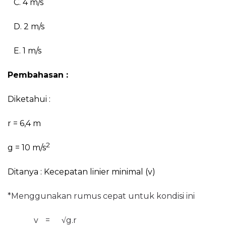
C. 4 m/s
D. 2 m/s
E. 1 m/s
Pembahasan :
Diketahui :
r = 6,4 m
2
g = 10 m/s
Ditanya : Kecepatan linier minimal (v)
*Menggunakan rumus cepat untuk kondisi ini
v
=
√
g.r