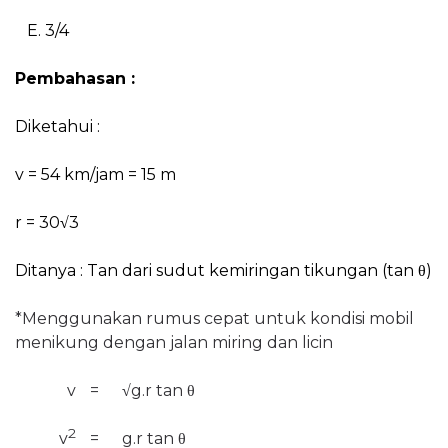
E. 3/4
Pembahasan :
Diketahui :
v = 54 km/jam = 15 m
r =
30
√
3
Ditanya : Tan dari sudut kemiringan tikungan (tan θ)
*Menggunakan rumus cepat untuk kondisi mobil
menikung dengan jalan miring dan licin
v
=
√
g.r
tan
θ
2
v
=
g.r
tan
θ