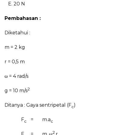
E. 20 N
Pembahasan :
Diketahui :
m = 2 kg
r = 0,5 m
ω = 4 rad/s
2
g = 10 m/s
Ditanya : Gaya sentripetal (F
)
c
F
=
m.a
c
c
2
F
=
m.
ω
.r