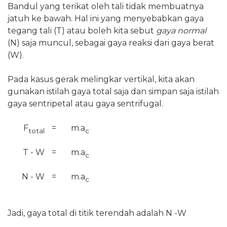
Bandul yang terikat oleh tali tidak membuatnya
jatuh ke bawah. Hal ini yang menyebabkan gaya
tegang tali (T) atau boleh kita sebut
gaya
normal
(N) saja muncul, sebagai gaya reaksi dari gaya berat
(W).
Pada kasus gerak melingkar vertikal, kita akan
gunakan istilah gaya total saja dan simpan saja istilah
gaya sentripetal atau gaya sentrifugal.
F
=
m.a
total
c
T - W
=
m.a
c
N - W
=
m.a
c
Jadi, gaya total di titik terendah adalah N -W