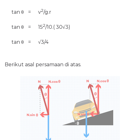
2
tan
θ
=
v
/g.r
2
tan
θ
=
15
/10.( 30
√
3)
tan
θ
=
√
3/4
Berikut asal persamaan di atas.