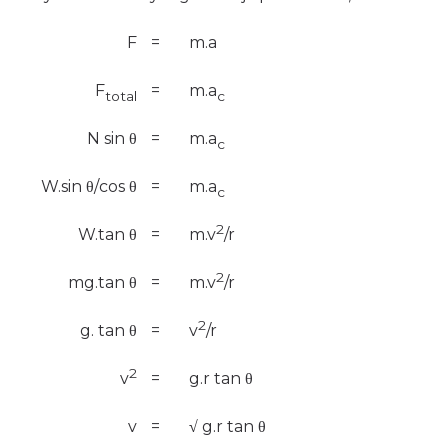
F
=
m.a
F
=
m.a
total
c
N sin
θ
=
m.a
c
W.sin
θ
/cos
θ
=
m.a
c
2
W.tan
θ
=
m.v
/r
2
mg.tan
θ
=
m.v
/r
2
g. tan
θ
=
v
/r
2
v
=
g.r
tan
θ
v
=
√
g.r
tan
θ