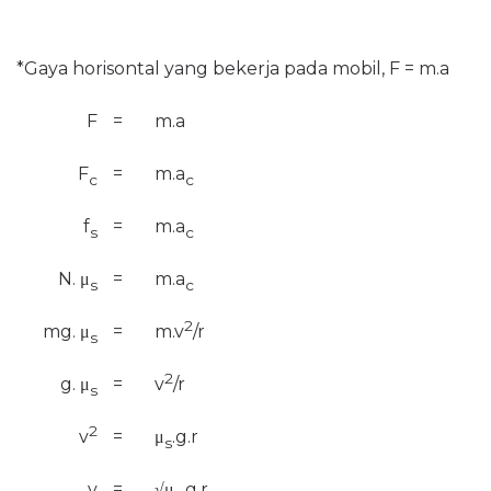
*Gaya horisontal yang bekerja pada mobil, F = m.a
F
=
m.a
F
=
m.a
c
c
f
=
m.a
s
c
N.
μ
=
m.a
s
c
2
mg.
μ
=
m.v
/r
s
2
g.
μ
=
v
/r
s
2
v
=
μ
.g.r
s
v
=
√
μ
.g.r