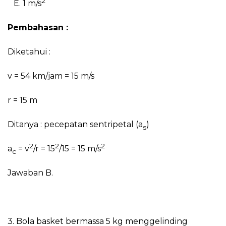
2
E. 1 m/s
Pembahasan :
Diketahui :
v = 54 km/jam = 15 m/s
r = 15 m
Ditanya : pecepatan sentripetal (a
)
s
2
2
2
a
= v
/r = 15
/15 = 15 m/s
c
Jawaban B.
3. Bola basket bermassa 5 kg menggelinding