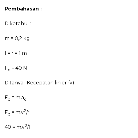
Pembahasan :
Diketahui :
m = 0,2 kg
l = r = 1 m
F
= 40 N
c
Ditanya : Kecepatan linier (v)
F
= m.a
c
c
2
F
= m.v
/r
c
2
40 = m.v
/1