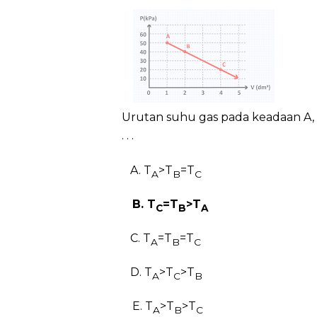
Urutan suhu gas pada keadaan A, B
. . .
A. T
>T
=T
A
B
C
B. T
=T
>T
C
B
A
C. T
=T
=T
A
B
C
D. T
>T
>T
A
C
B
E. T
>T
>T
A
B
C