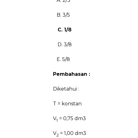
A. 2/3
B. 3/5
C. 1/8
D. 3/8
E. 5/8
Pembahasan :
Diketahui :
T = konstan
V
= 0,75 dm3
1
V
= 1,00 dm3
2