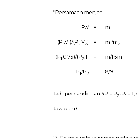
*Persamaan menjadi
P.V
=
m
(P
.V
)/(P
.V
)
=
m
/m
1
1
2
2
1
2
(P
.0,75)/(P
.1)
=
m/1,5m
1
2
P
/P
=
8/9
1
2
Jadi, perbandingan
Δ
P = P
-P
= 1,
2
1
Jawaban C.