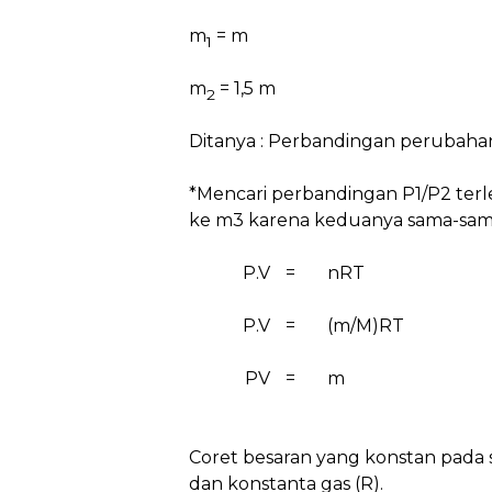
m
= m
1
m
= 1,5 m
2
Ditanya : Perbandingan perubahan
*Mencari perbandingan P1/P2 terle
ke m3 karena keduanya sama-sama 
P.V
=
nRT
P.V
=
(m/M)RT
PV
=
m
Coret besaran yang konstan pada sua
dan konstanta gas (R).