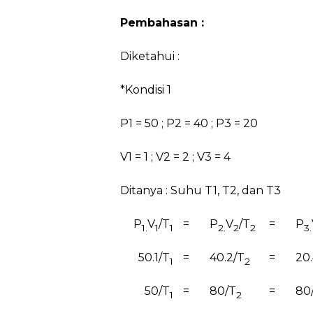
Pembahasan :
Diketahui :
*Kondisi 1
P1 = 50 ; P2 = 40 ; P3 = 20
V1 = 1 ; V2 = 2 ; V3 = 4
Ditanya : Suhu T1, T2, dan T3
P
V
/T
=
P
V
/T
=
P
1.
1
1
2.
2
2
3.
50.1/T
=
40.2/T
=
20
1
2
50/T
=
80/T
=
80
1
2