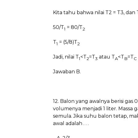
Kita tahu bahwa nilai T2 = T3, dan
50/T
= 80/T
1
2
T
= (5/8)T
1
2
Jadi, nilai T
<T
=T
atau T
<T
=T
1
2
3
A
B
C
Jawaban B.
12. Balon yang awalnya berisi gas 
volumenya menjadi 1 liter. Massa g
semula. Jika suhu balon tetap, m
awal adalah . . .