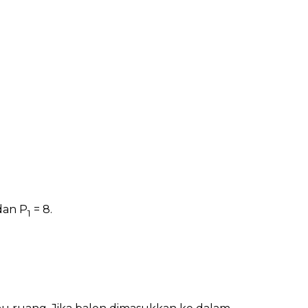
 dan P
= 8.
1